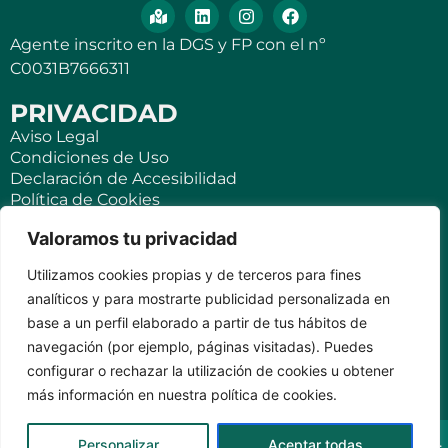
Agente inscrito en la DGS y FP con el nº
C0031B7666311
PRIVACIDAD
Aviso Legal
Condiciones de Uso
Declaración de Accesibilidad
Política de Cookies
Política de Privacidad
Valoramos tu privacidad
SEGUROS
Utilizamos cookies propias y de terceros para fines
Para ti
analíticos y para mostrarte publicidad personalizada en
Negocios y PYMES
base a un perfil elaborado a partir de tus hábitos de
Seguro de viaje
navegación (por ejemplo, páginas visitadas). Puedes
Seguro para Viviendas Vacacionales
Seguro para teléfonos móviles
configurar o rechazar la utilización de cookies u obtener
más información en nuestra política de cookies.
KVILAR AGENTE CASER SANTA CRUZ DE TENERIFE Av.
Personalizar
Aceptar todas