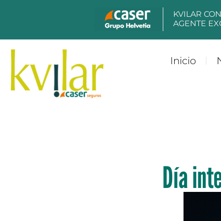
KVILAR CO
AGENTE EX
Inicio
Día int