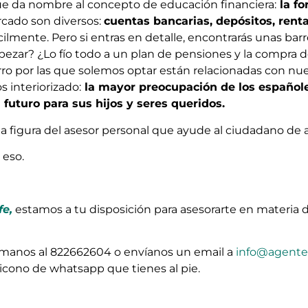
 da nombre al concepto de educación financiera:
la fo
rcado son diversos:
cuentas bancarias, depósitos, renta 
cilmente. Pero si entras en detalle, encontrarás unas b
pezar? ¿Lo fío todo a un plan de pensiones y la compra de
o por las que solemos optar están relacionadas con nuest
interiorizado:
la mayor preocupación de los españoles
futuro para sus hijos y seres queridos.
a figura del asesor personal que ayude al ciudadano de 
 eso.
fe,
estamos a tu disposición para asesorarte en materia 
llámanos al 822662604 o envíanos un email a
info@agentec
 icono de whatsapp que tienes al pie.