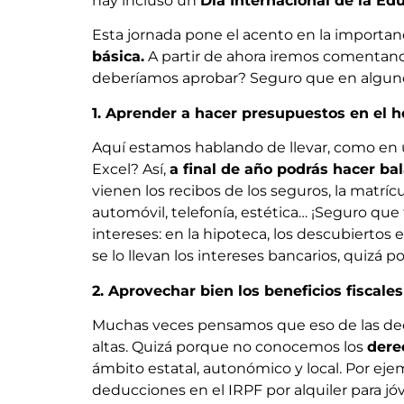
hay incluso un
Día Internacional de la Edu
Esta jornada pone el acento en la import
básica.
A partir de ahora iremos comentand
deberíamos aprobar? Seguro que en alguno
1. Aprender a hacer presupuestos en el 
Aquí estamos hablando de llevar, como en u
Excel? Así,
a final de año podrás hacer bal
vienen los recibos de los seguros, la matrícul
automóvil, telefonía, estética… ¡Seguro qu
intereses: en la hipoteca, los descubiertos
se lo llevan los intereses bancarios, quizá
2. Aprovechar bien los beneficios fiscales
Muchas veces pensamos que eso de las dedu
altas. Quizá porque no conocemos los
dere
ámbito estatal, autonómico y local. Por ejem
deducciones en el IRPF por alquiler para 