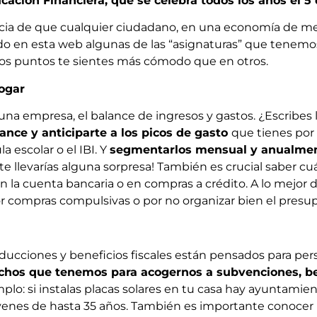
cación Financiera, que se celebra todos los años el 5
ancia de que cualquier ciudadano, en una economía de 
o en esta web algunas de las “asignaturas” que tenemos
s puntos te sientes más cómodo que en otros.
hogar
na empresa, el balance de ingresos y gastos. ¿Escribes l
ance y anticiparte a los picos de gasto
que tienes po
a escolar o el IBI. Y
segmentarlos mensual y anualme
e te llevarías alguna sorpresa! También es crucial sabe
 en la cuenta bancaria o en compras a crédito. A lo mejo
 por compras compulsivas o por no organizar bien el presu
cciones y beneficios fiscales están pensados para per
chos que tenemos para acogernos a subvenciones, b
plo: si instalas placas solares en tu casa hay ayuntamien
jóvenes de hasta 35 años. También es importante conoce