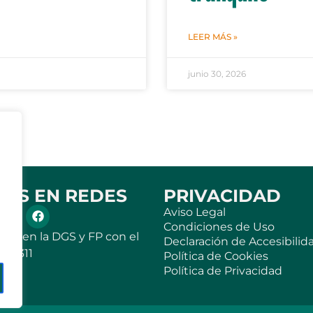
LEER MÁS »
junio 30, 2026
NOS EN REDES
PRIVACIDAD
Aviso Legal
Condiciones de Uso
rito en la DGS y FP con el
Declaración de Accesibilid
666311
Política de Cookies
Política de Privacidad