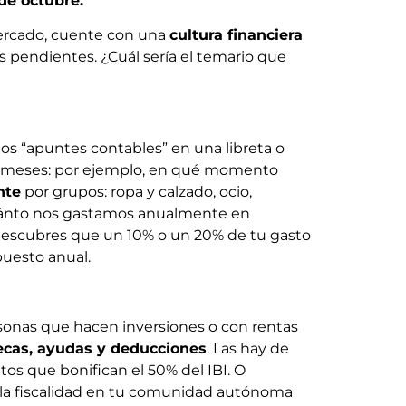
 de octubre.
mercado, cuente con una
cultura financiera
 pendientes. ¿Cuál sería el temario que
os “apuntes contables” en una libreta o
r meses: por ejemplo, en qué momento
nte
por grupos: ropa y calzado, ocio,
r cuánto nos gastamos anualmente en
r descubres que un 10% o un 20% de tu gasto
puesto anual.
sonas que hacen inversiones o con rentas
ecas, ayudas y deducciones
. Las hay de
tos que bonifican el 50% del IBI. O
r la fiscalidad en tu comunidad autónoma