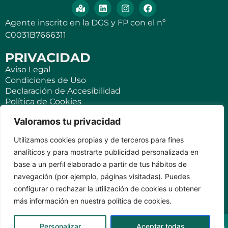
Agente inscrito en la DGS y FP con el nº
C0031B7666311
PRIVACIDAD
Aviso Legal
Condiciones de Uso
Declaración de Accesibilidad
Política de Cookies
Política de Privacidad
Valoramos tu privacidad
SEGUROS
Utilizamos cookies propias y de terceros para fines
Para ti
analíticos y para mostrarte publicidad personalizada en
Negocios y PYMES
base a un perfil elaborado a partir de tus hábitos de
Seguro de viaje
navegación (por ejemplo, páginas visitadas). Puedes
Seguro para Viviendas Vacacionales
Seguro para teléfonos móviles
configurar o rechazar la utilización de cookies u obtener
más información en nuestra política de cookies.
KVILAR AGENTE CASER SANTA CRUZ DE TENERIFE Av.
Personalizar
Aceptar todas