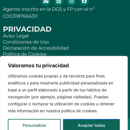
Agente inscrito en la DGS y FP con el nº
C0031B7666311
PRIVACIDAD
Aviso Legal
Condiciones de Uso
Declaración de Accesibilidad
Política de Cookies
Política de Privacidad
Valoramos tu privacidad
SEGUROS
Utilizamos cookies propias y de terceros para fines
Para ti
analíticos y para mostrarte publicidad personalizada en
Negocios y PYMES
base a un perfil elaborado a partir de tus hábitos de
Seguro de viaje
navegación (por ejemplo, páginas visitadas). Puedes
Seguro para Viviendas Vacacionales
Seguro para teléfonos móviles
configurar o rechazar la utilización de cookies u obtener
más información en nuestra política de cookies.
KVILAR AGENTE CASER SANTA CRUZ DE TENERIFE Av.
Personalizar
Aceptar todas