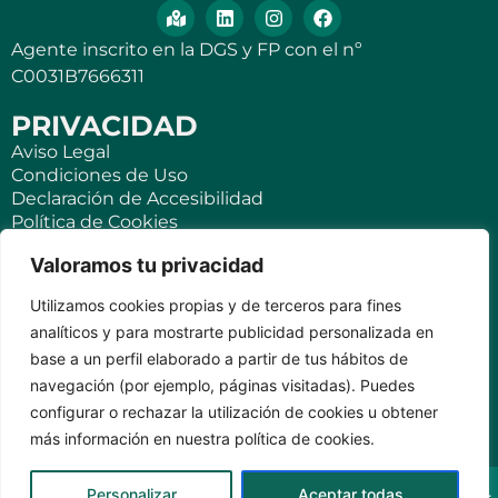
Agente inscrito en la DGS y FP con el nº
C0031B7666311
PRIVACIDAD
Aviso Legal
Condiciones de Uso
Declaración de Accesibilidad
Política de Cookies
Política de Privacidad
Valoramos tu privacidad
SEGUROS
Utilizamos cookies propias y de terceros para fines
Para ti
analíticos y para mostrarte publicidad personalizada en
Negocios y PYMES
base a un perfil elaborado a partir de tus hábitos de
Seguro de viaje
navegación (por ejemplo, páginas visitadas). Puedes
Seguro para Viviendas Vacacionales
Seguro para teléfonos móviles
configurar o rechazar la utilización de cookies u obtener
más información en nuestra política de cookies.
KVILAR AGENTE CASER SANTA CRUZ DE TENERIFE Av.
Personalizar
Aceptar todas