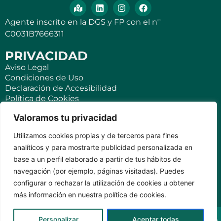
Agente inscrito en la DGS y FP con el nº
C0031B7666311
PRIVACIDAD
Aviso Legal
Condiciones de Uso
Declaración de Accesibilidad
Política de Cookies
Política de Privacidad
Valoramos tu privacidad
SEGUROS
Utilizamos cookies propias y de terceros para fines
Para ti
analíticos y para mostrarte publicidad personalizada en
Negocios y PYMES
base a un perfil elaborado a partir de tus hábitos de
Seguro de viaje
navegación (por ejemplo, páginas visitadas). Puedes
Seguro para Viviendas Vacacionales
Seguro para teléfonos móviles
configurar o rechazar la utilización de cookies u obtener
más información en nuestra política de cookies.
KVILAR AGENTE CASER SANTA CRUZ DE TENERIFE Av.
Personalizar
Aceptar todas