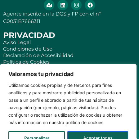
Agente inscrito en la DGS y FP con el nº
C0031B7666311
PRIVACIDAD
Aviso Legal
Condiciones de Uso
Declaración de Accesibilidad
Política de Cookies
Política de Privacidad
Valoramos tu privacidad
SEGUROS
Utilizamos cookies propias y de terceros para fines
Para ti
analíticos y para mostrarte publicidad personalizada en
Negocios y PYMES
base a un perfil elaborado a partir de tus hábitos de
Seguro de viaje
navegación (por ejemplo, páginas visitadas). Puedes
Seguro para Viviendas Vacacionales
Seguro para teléfonos móviles
configurar o rechazar la utilización de cookies u obtener
más información en nuestra política de cookies.
KVILAR AGENTE CASER SANTA CRUZ DE TENERIFE Av.
Personalizar
Aceptar todas