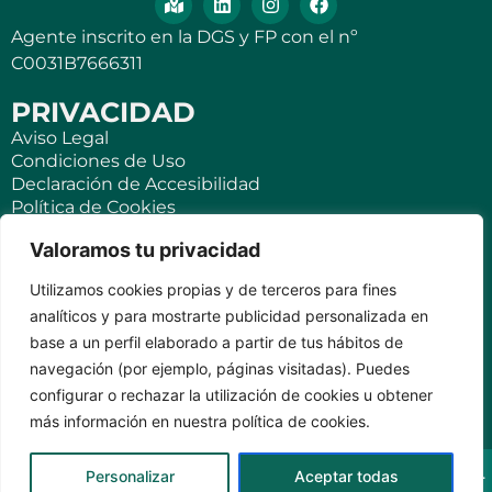
Agente inscrito en la DGS y FP con el nº
C0031B7666311
PRIVACIDAD
Aviso Legal
Condiciones de Uso
Declaración de Accesibilidad
Política de Cookies
Política de Privacidad
Valoramos tu privacidad
SEGUROS
Utilizamos cookies propias y de terceros para fines
Para ti
analíticos y para mostrarte publicidad personalizada en
Negocios y PYMES
base a un perfil elaborado a partir de tus hábitos de
Seguro de viaje
navegación (por ejemplo, páginas visitadas). Puedes
Seguro para Viviendas Vacacionales
Seguro para teléfonos móviles
configurar o rechazar la utilización de cookies u obtener
más información en nuestra política de cookies.
KVILAR AGENTE CASER SANTA CRUZ DE TENERIFE Av.
Personalizar
Aceptar todas