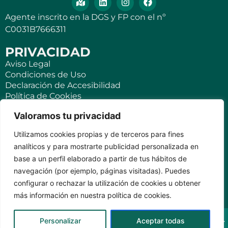
Agente inscrito en la DGS y FP con el nº
C0031B7666311
PRIVACIDAD
Aviso Legal
Condiciones de Uso
Declaración de Accesibilidad
Política de Cookies
Política de Privacidad
Valoramos tu privacidad
SEGUROS
Utilizamos cookies propias y de terceros para fines
Para ti
analíticos y para mostrarte publicidad personalizada en
Negocios y PYMES
base a un perfil elaborado a partir de tus hábitos de
Seguro de viaje
navegación (por ejemplo, páginas visitadas). Puedes
Seguro para Viviendas Vacacionales
Seguro para teléfonos móviles
configurar o rechazar la utilización de cookies u obtener
más información en nuestra política de cookies.
KVILAR AGENTE CASER SANTA CRUZ DE TENERIFE Av.
Personalizar
Aceptar todas