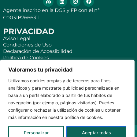
Agente inscrito en la DGS y FP con el nº
C0031B7666311
PRIVACIDAD
Aviso Legal
Condiciones de Uso
Declaración de Accesibilidad
Política de Cookies
Política de Privacidad
Valoramos tu privacidad
SEGUROS
Utilizamos cookies propias y de terceros para fines
Para ti
analíticos y para mostrarte publicidad personalizada en
Negocios y PYMES
base a un perfil elaborado a partir de tus hábitos de
Seguro de viaje
navegación (por ejemplo, páginas visitadas). Puedes
Seguro para Viviendas Vacacionales
Seguro para teléfonos móviles
configurar o rechazar la utilización de cookies u obtener
más información en nuestra política de cookies.
KVILAR AGENTE CASER SANTA CRUZ DE TENERIFE Av.
Personalizar
Aceptar todas