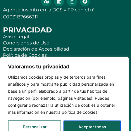
Agente inscrito en la DGS y FP con el nº
C0031B7666311
PRIVACIDAD
Aviso Legal
Condiciones de Uso
Declaración de Accesibilidad
Política de Cookies
Política de Privacidad
Valoramos tu privacidad
SEGUROS
Utilizamos cookies propias y de terceros para fines
Para ti
analíticos y para mostrarte publicidad personalizada en
Negocios y PYMES
base a un perfil elaborado a partir de tus hábitos de
Seguro de viaje
navegación (por ejemplo, páginas visitadas). Puedes
Seguro para Viviendas Vacacionales
Seguro para teléfonos móviles
configurar o rechazar la utilización de cookies u obtener
más información en nuestra política de cookies.
KVILAR AGENTE CASER SANTA CRUZ DE TENERIFE Av.
Personalizar
Aceptar todas