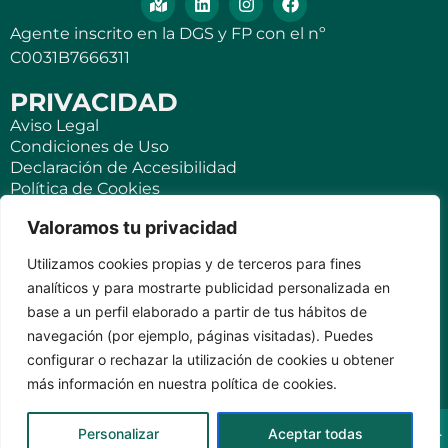
Agente inscrito en la DGS y FP con el nº
C0031B7666311
PRIVACIDAD
Aviso Legal
Condiciones de Uso
Declaración de Accesibilidad
Política de Cookies
Política de Privacidad
Valoramos tu privacidad
SEGUROS
Utilizamos cookies propias y de terceros para fines
Para ti
analíticos y para mostrarte publicidad personalizada en
Negocios y PYMES
base a un perfil elaborado a partir de tus hábitos de
Seguro de viaje
navegación (por ejemplo, páginas visitadas). Puedes
Seguro para Viviendas Vacacionales
Seguro para teléfonos móviles
configurar o rechazar la utilización de cookies u obtener
más información en nuestra política de cookies.
KVILAR AGENTE CASER SANTA CRUZ DE TENERIFE Av.
Personalizar
Aceptar todas