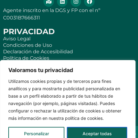
Agente inscrito en la DGS y FP con el nº
C0031B7666311
PRIVACIDAD
Aviso Legal
Condiciones de Uso
Declaración de Accesibilidad
Política de Cookies
Política de Privacidad
Valoramos tu privacidad
SEGUROS
Utilizamos cookies propias y de terceros para fines
Para ti
analíticos y para mostrarte publicidad personalizada en
Negocios y PYMES
base a un perfil elaborado a partir de tus hábitos de
Seguro de viaje
navegación (por ejemplo, páginas visitadas). Puedes
Seguro para Viviendas Vacacionales
Seguro para teléfonos móviles
configurar o rechazar la utilización de cookies u obtener
más información en nuestra política de cookies.
KVILAR AGENTE CASER SANTA CRUZ DE TENERIFE Av.
Personalizar
Aceptar todas