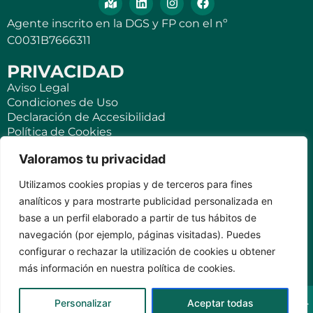
Agente inscrito en la DGS y FP con el nº
C0031B7666311
PRIVACIDAD
Aviso Legal
Condiciones de Uso
Declaración de Accesibilidad
Política de Cookies
Política de Privacidad
Valoramos tu privacidad
SEGUROS
Utilizamos cookies propias y de terceros para fines
Para ti
analíticos y para mostrarte publicidad personalizada en
Negocios y PYMES
base a un perfil elaborado a partir de tus hábitos de
Seguro de viaje
navegación (por ejemplo, páginas visitadas). Puedes
Seguro para Viviendas Vacacionales
Seguro para teléfonos móviles
configurar o rechazar la utilización de cookies u obtener
más información en nuestra política de cookies.
KVILAR AGENTE CASER SANTA CRUZ DE TENERIFE Av.
Personalizar
Aceptar todas