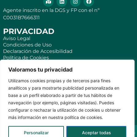
Agente inscrito en la DGS y FP con el nº
C0031B7666311
PRIVACIDAD
Aviso Legal
Condiciones de Uso
Declaración de Accesibilidad
Política de Cookies
Política de Privacidad
Valoramos tu privacidad
SEGUROS
Utilizamos cookies propias y de terceros para fines
Para ti
analíticos y para mostrarte publicidad personalizada en
Negocios y PYMES
base a un perfil elaborado a partir de tus hábitos de
Seguro de viaje
navegación (por ejemplo, páginas visitadas). Puedes
Seguro para Viviendas Vacacionales
Seguro para teléfonos móviles
configurar o rechazar la utilización de cookies u obtener
más información en nuestra política de cookies.
KVILAR AGENTE CASER SANTA CRUZ DE TENERIFE Av.
Personalizar
Aceptar todas