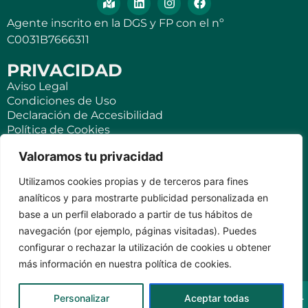
Agente inscrito en la DGS y FP con el nº
C0031B7666311
PRIVACIDAD
Aviso Legal
Condiciones de Uso
Declaración de Accesibilidad
Política de Cookies
Política de Privacidad
Valoramos tu privacidad
SEGUROS
Utilizamos cookies propias y de terceros para fines
Para ti
analíticos y para mostrarte publicidad personalizada en
Negocios y PYMES
base a un perfil elaborado a partir de tus hábitos de
Seguro de viaje
navegación (por ejemplo, páginas visitadas). Puedes
Seguro para Viviendas Vacacionales
Seguro para teléfonos móviles
configurar o rechazar la utilización de cookies u obtener
más información en nuestra política de cookies.
KVILAR AGENTE CASER SANTA CRUZ DE TENERIFE Av.
Personalizar
Aceptar todas